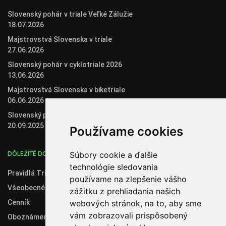
Slovenský pohár v triale Veľké Zálužie
18.07.2026
Majstrovstvá Slovenska v triale
27.06.2026
Slovenský pohár v cyklotriale 2026
13.06.2026
Majstrovstvá Slovenska v biketriale
06.06.2026
Slovenský pohár v cyklotriale
20.09.2025
Používame cookies
DÔLEŽITÉ DOKUMENTY
Súbory cookie a ďalšie
technológie sledovania
Pravidlá Trial 2020
používame na zlepšenie vášho
Všeobecné obchodné podmienky
zážitku z prehliadania našich
Cenník
webových stránok, na to, aby sme
vám zobrazovali prispôsobený
Oboznámenie so spracúvaním osobných údajov