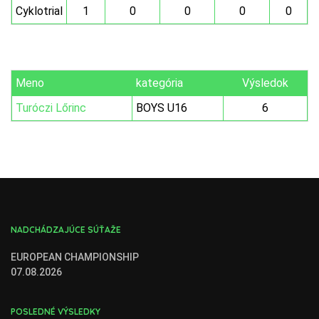
Cyklotrial
1
0
0
0
0
Meno
kategória
Výsledok
Turóczi Lőrinc
BOYS U16
6
NADCHÁDZAJÚCE SÚŤAŽE
EUROPEAN CHAMPIONSHIP
07.08.2026
POSLEDNÉ VÝSLEDKY