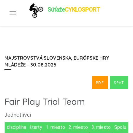
Súťaže
CYKLOSPORT
Toggle
navigation
MAJSTROVSTVÁ SLOVENSKA, EURÓPSKE HRY
MLÁDEŽE - 30.08.2025
PDF
SPÄŤ
Fair Play Trial Team
Jednotlivci
disciplína
štarty
1. miesto
2. miesto
3. miesto
Spolu