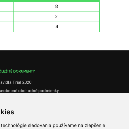
8
3
4
ÔLEŽITÉ DOKUMENTY
avidlá Trial 2020
šeobecné obchodné podmienky
enník
boznámenie so spracúvaním osobných údajov
kies
stné prehlásenie administrátora klubového konta
stné prehlásenie organizátora súťaží
 technológie sledovania používame na zlepšenie