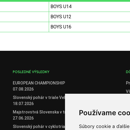
BOYS U14
BOYS U12
BOYS U16
POSLEDNÉ VÝSLEDKY
D
EUROPEAN CHAMPIONSHIP
Pr
07.08.2026
V
Slovenský pohár v triale Veľké Zálužie
C
18.07.2026
O
Používame coo
Majstrovstvá Slovenska v triale
Če
27.06.2026
Če
Súbory cookie a ďalšie
Slovenský pohár v cyklotriale 2026