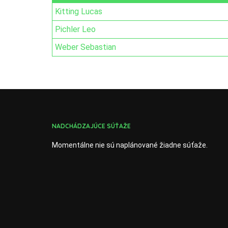
Kitting Lucas
Pichler Leo
Weber Sebastian
NADCHÁDZAJÚCE SÚŤAŽE
Momentálne nie sú naplánované žiadne súťaže.