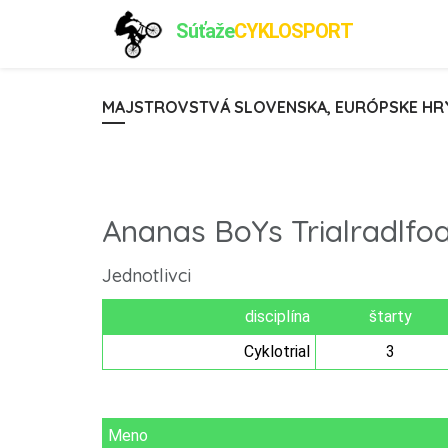
Súťaže
CYKLOSPORT
MAJSTROVSTVÁ SLOVENSKA, EURÓPSKE HRY 
Ananas BoYs Trialradlfo
Jednotlivci
disciplína
štarty
Cyklotrial
3
Meno