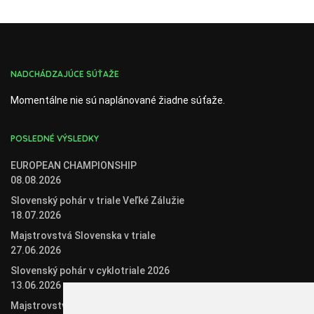
NADCHÁDZAJÚCE SÚŤAŽE
Momentálne nie sú naplánované žiadne súťaže.
POSLEDNÉ VÝSLEDKY
EUROPEAN CHAMPIONSHIP
08.08.2026
Slovenský pohár v triale Veľké Zálužie
18.07.2026
Majstrovstvá Slovenska v triale
27.06.2026
Slovenský pohár v cyklotriale 2026
13.06.2026
Majstrovstvá Slovenska v biketriale