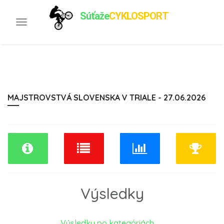
Súťaže
CYKLOSPORT
Toggle
navigation
MAJSTROVSTVÁ SLOVENSKA V TRIALE - 27.06.2026
Výsledky
Výsledky po kategóriách