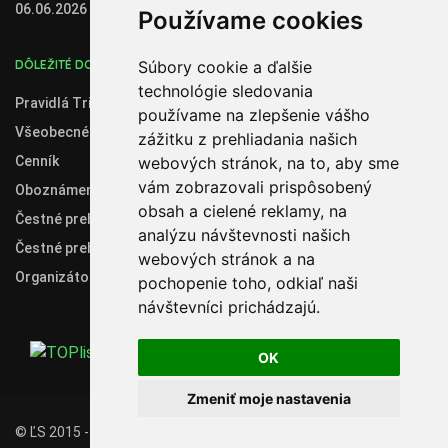
06.06.2026
Používame cookies
DÔLEŽITÉ DOKUMENTY
Súbory cookie a ďalšie
technológie sledovania
Pravidlá Trial 2020
používame na zlepšenie vášho
Všeobecné obchodné podmienky
zážitku z prehliadania našich
Cenník
webových stránok, na to, aby sme
vám zobrazovali prispôsobený
Oboznámenie so spracúvaním osobných údajov
obsah a cielené reklamy, na
Čestné prehlásenie administrátora klubového konta
analýzu návštevnosti našich
Čestné prehlásenie organizátora súťaží
webových stránok a na
Organizátori
pochopenie toho, odkiaľ naši
návštevníci prichádzajú.
OK
Zmeniť moje nastavenia
© ĽS 2015 - 2019 - 2026