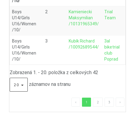
/10/
Boys
2
Kamieniecki
Trial
U14/Girls
Maksymilian
Team
U16/Women
/10131965349/
/10/
Boys
3
Kubík Richard
3al
U14/Girls
/10092689544/
biketrial
U16/Women
club
/10/
Poprad
Zobrazená 1. - 20. položka z celkových 42
záznamov na stranu
20
‹
1
2
3
›