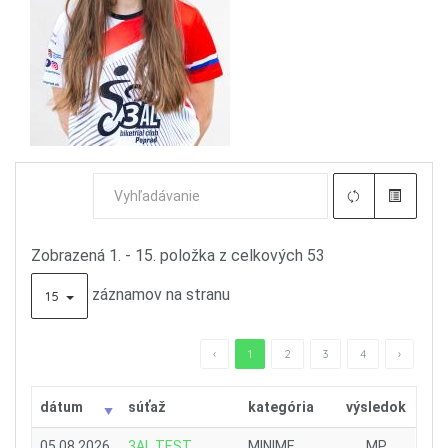
Zobrazená 1. - 15. položka z celkových 53
záznamov na stranu
15
‹
1
2
3
4
›
dátum
súťaž
kategória
výsledok
05.08.2026
3AL TEST
MINIME
MP