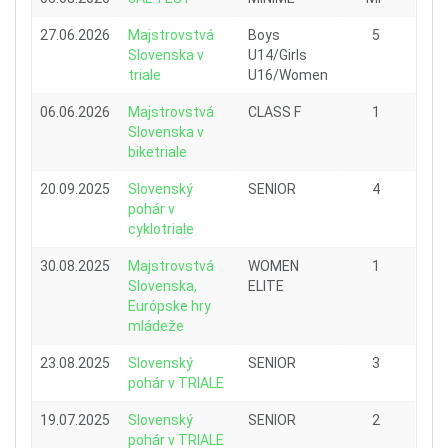
27.06.2026
Majstrovstvá
Boys
5
Slovenska v
U14/Girls
triale
U16/Women
06.06.2026
Majstrovstvá
CLASS F
1
Slovenska v
biketriale
20.09.2025
Slovenský
SENIOR
4
pohár v
cyklotriale
30.08.2025
Majstrovstvá
WOMEN
1
Slovenska,
ELITE
Európske hry
mládeže
23.08.2025
Slovenský
SENIOR
3
pohár v TRIALE
19.07.2025
Slovenský
SENIOR
2
pohár v TRIALE