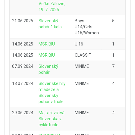
Veľké Zálužie,
19. 7. 2025
21.06.2025
Slovenský
Boys
5
pohár 1.kolo
U14/Girls
U16/Women
14.06.2025
MSR BIU
U 16
1
14.06.2025
MSR BIU
CLASS F
1
07.09.2024
Slovenský
MINIME
7
pohár
13.07.2024
Slovenské hry
MINIME
4
mládeže a
Slovenský
pohár v triale
29.06.2024
Majstrovstvá
MINIME
4
Slovenska v
cyklotriale