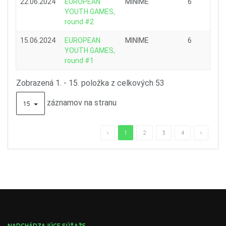
22.06.2024
EUROPEAN
MINIME
6
YOUTH GAMES,
round #2
15.06.2024
EUROPEAN
MINIME
6
YOUTH GAMES,
round #1
Zobrazená 1. - 15. položka z celkových 53
záznamov na stranu
15
‹
1
2
3
4
›
NADCHÁDZAJÚCE SÚŤAŽE