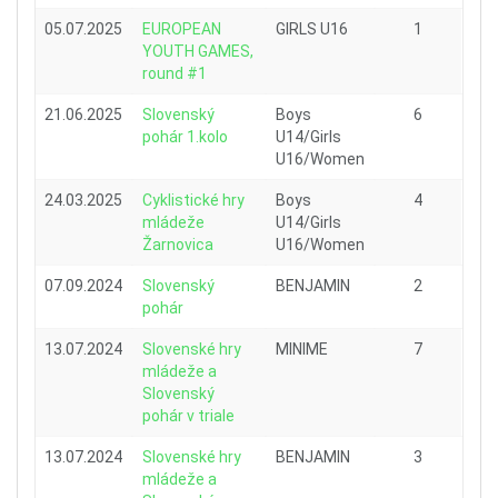
05.07.2025
EUROPEAN
GIRLS U16
1
YOUTH GAMES,
round #1
21.06.2025
Slovenský
Boys
6
pohár 1.kolo
U14/Girls
U16/Women
24.03.2025
Cyklistické hry
Boys
4
mládeže
U14/Girls
Žarnovica
U16/Women
07.09.2024
Slovenský
BENJAMIN
2
pohár
13.07.2024
Slovenské hry
MINIME
7
mládeže a
Slovenský
pohár v triale
13.07.2024
Slovenské hry
BENJAMIN
3
mládeže a