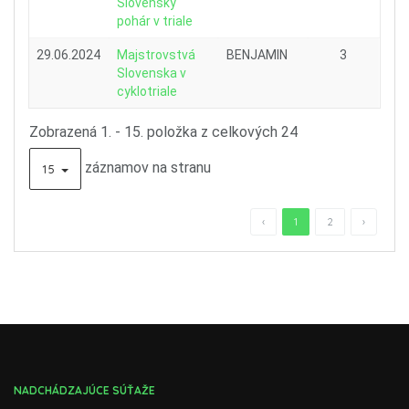
Slovenský
pohár v triale
29.06.2024
Majstrovstvá
BENJAMIN
3
Slovenska v
cyklotriale
Zobrazená 1. - 15. položka z celkových 24
záznamov na stranu
15
‹
1
2
›
NADCHÁDZAJÚCE SÚŤAŽE