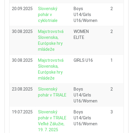
20.09.2025
Slovenský
Boys
2
pohár v
U14/Girls
cyklotriale
U16/Women
30.08.2025
Majstrovstvá
WOMEN
2
Slovenska,
ELITE
Európske hry
mládeže
30.08.2025
Majstrovstvá
GIRLS U16
1
Slovenska,
Európske hry
mládeže
23.08.2025
Slovenský
Boys
2
pohár v TRIALE
U14/Girls
U16/Women
19.07.2025
Slovenský
Boys
3
pohár v TRIALE
U14/Girls
Veľké Zálužie,
U16/Women
19. 7. 2025