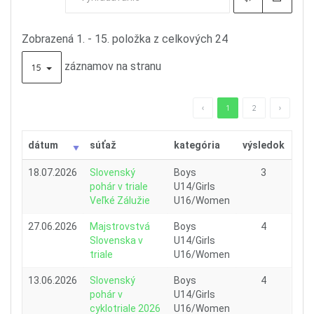
Zobrazená 1. - 15. položka z celkových 24
záznamov na stranu
15
‹
1
2
›
dátum
súťaž
kategória
výsledok
18.07.2026
Slovenský
Boys
3
pohár v triale
U14/Girls
Veľké Zálužie
U16/Women
27.06.2026
Majstrovstvá
Boys
4
Slovenska v
U14/Girls
triale
U16/Women
13.06.2026
Slovenský
Boys
4
pohár v
U14/Girls
cyklotriale 2026
U16/Women