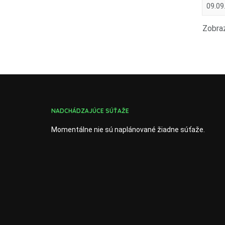
09.09
Zobraz
NADCHÁDZAJÚCE SÚŤAŽE
Momentálne nie sú naplánované žiadne súťaže.