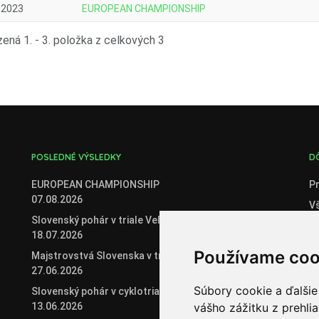
.2023
EUROPEAN CHAMPIONSHIP
ená 1. - 3. položka z celkových 3
POSLEDNÉ VÝSLEDKY
D
EUROPEAN CHAMPIONSHIP
Pr
07.08.2026
V
Slovenský pohár v triale Veľké Zálužie
C
18.07.2026
O
Používame coo
Majstrovstvá Slovenska v triale
Če
27.06.2026
Če
Súbory cookie a ďalšie
Slovenský pohár v cyklotriale 2026
13.06.2026
vášho zážitku z prehli
Or