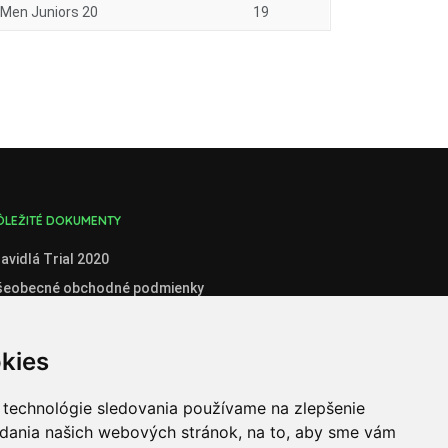
Men Juniors 20
19
ÔLEŽITÉ DOKUMENTY
avidlá Trial 2020
šeobecné obchodné podmienky
enník
boznámenie so spracúvaním osobných údajov
kies
stné prehlásenie administrátora klubového konta
stné prehlásenie organizátora súťaží
 technológie sledovania používame na zlepšenie
adania našich webových stránok, na to, aby sme vám
ganizátori