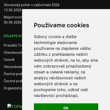
Slovenský pohár v cyklotriale 2026
13.06.2026
Majstrovstvá Slovenska v biketriale
06.06.2026
Používame cookies
DÔLEŽITÉ DOKUMENTY
Súbory cookie a ďalšie
technológie sledovania
Pravidlá Trial 2020
používame na zlepšenie vášho
Všeobecné obchodné podmienky
zážitku z prehliadania našich
Cenník
webových stránok, na to, aby sme
vám zobrazovali prispôsobený
Oboznámenie so spracúvaním osobných údajov
obsah a cielené reklamy, na
Čestné prehlásenie administrátora klubového konta
analýzu návštevnosti našich
Čestné prehlásenie organizátora súťaží
webových stránok a na
Organizátori
pochopenie toho, odkiaľ naši
návštevníci prichádzajú.
OK