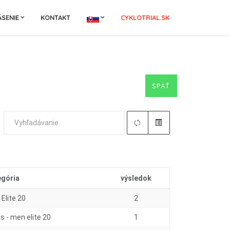
ÁSENIE
KONTAKT
CYKLOTRIAL.SK
SPÄŤ
egória
výsledok
Elite 20
2
ls - men elite 20
1