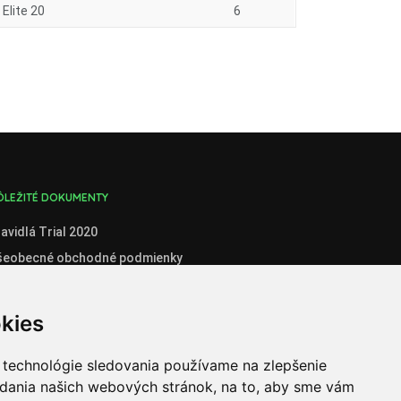
Elite 20
6
ÔLEŽITÉ DOKUMENTY
avidlá Trial 2020
šeobecné obchodné podmienky
enník
boznámenie so spracúvaním osobných údajov
kies
stné prehlásenie administrátora klubového konta
stné prehlásenie organizátora súťaží
 technológie sledovania používame na zlepšenie
adania našich webových stránok, na to, aby sme vám
ganizátori