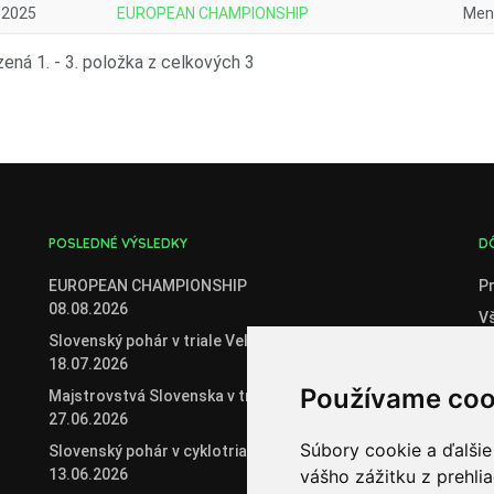
.2025
EUROPEAN CHAMPIONSHIP
Men 
ená 1. - 3. položka z celkových 3
POSLEDNÉ VÝSLEDKY
D
EUROPEAN CHAMPIONSHIP
Pr
08.08.2026
V
Slovenský pohár v triale Veľké Zálužie
C
18.07.2026
O
Používame coo
Majstrovstvá Slovenska v triale
Če
27.06.2026
Če
Súbory cookie a ďalšie
Slovenský pohár v cyklotriale 2026
13.06.2026
vášho zážitku z prehli
Or