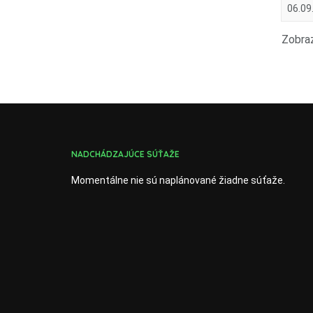
06.09
Zobraz
NADCHÁDZAJÚCE SÚŤAŽE
Momentálne nie sú naplánované žiadne súťaže.