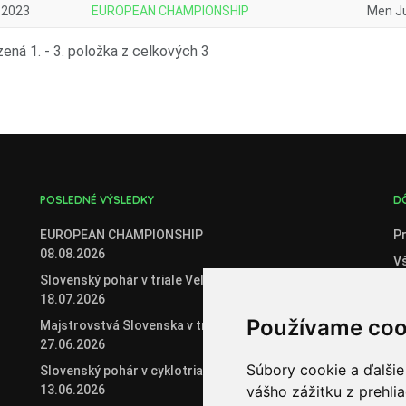
.2023
EUROPEAN CHAMPIONSHIP
Men Ju
ená 1. - 3. položka z celkových 3
POSLEDNÉ VÝSLEDKY
D
EUROPEAN CHAMPIONSHIP
Pr
08.08.2026
V
Slovenský pohár v triale Veľké Zálužie
C
18.07.2026
O
Používame coo
Majstrovstvá Slovenska v triale
Če
27.06.2026
Če
Súbory cookie a ďalšie
Slovenský pohár v cyklotriale 2026
13.06.2026
vášho zážitku z prehli
Or