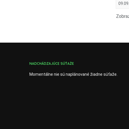
09.09
Zobraz
NADCHÁDZAJÚCE SÚŤAŽE
Momentálne nie sú naplánované žiadne súťaže.