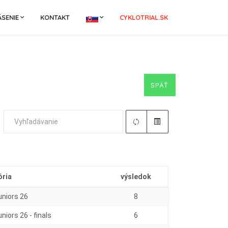
ÁSENIE
KONTAKT
CYKLOTRIAL.SK
SPÄŤ
ória
výsledok
uniors 26
8
niors 26 - finals
6