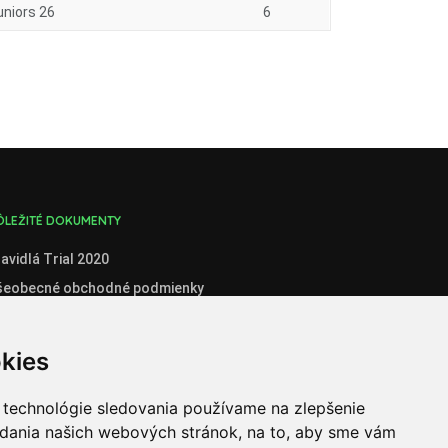
niors 26
6
ÔLEŽITÉ DOKUMENTY
avidlá Trial 2020
šeobecné obchodné podmienky
enník
boznámenie so spracúvaním osobných údajov
kies
stné prehlásenie administrátora klubového konta
stné prehlásenie organizátora súťaží
 technológie sledovania používame na zlepšenie
adania našich webových stránok, na to, aby sme vám
ganizátori