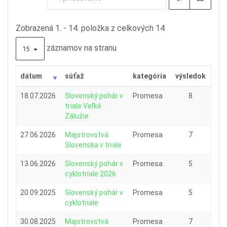
Zobrazená 1. - 14. položka z celkových 14
záznamov na stranu
15
dátum
súťaž
kategória
výsledok
18.07.2026
Slovenský pohár v
Promesa
8
triale Veľké
Zálužie
27.06.2026
Majstrovstvá
Promesa
7
Slovenska v triale
13.06.2026
Slovenský pohár v
Promesa
5
cyklotriale 2026
20.09.2025
Slovenský pohár v
Promesa
5
cyklotriale
30.08.2025
Majstrovstvá
Promesa
7