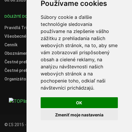
06.06.2026
Používame cookies
DÔLEŽITÉ DOKUMENTY
Súbory cookie a ďalšie
technológie sledovania
Pravidlá Trial 2020
používame na zlepšenie vášho
Všeobecné obchodné podmienky
zážitku z prehliadania našich
Cenník
webových stránok, na to, aby sme
vám zobrazovali prispôsobený
Oboznámenie so spracúvaním osobných údajov
obsah a cielené reklamy, na
Čestné prehlásenie administrátora klubového konta
analýzu návštevnosti našich
Čestné prehlásenie organizátora súťaží
webových stránok a na
Organizátori
pochopenie toho, odkiaľ naši
návštevníci prichádzajú.
OK
Zmeniť moje nastavenia
© ĽS 2015 - 2019 - 2026