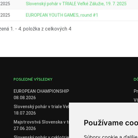
.2025
Slovenský pohár v TRIALE Veľké Zálužie, 19. 7. 2025
.2025
EUROPEAN YOUTH GAMES, round #1
ená 1. - 4. položka z celkových 4
POSLEDNÉ VÝSLEDKY
D
EUROPEAN CHAMPIONSHIP
Pr
08.08.2026
V
Slovenský pohár v triale Veľké Zálužie
C
18.07.2026
O
Používame coo
Majstrovstvá Slovenska v triale
Če
27.06.2026
Če
Súbory cookie a ďalšie
Slovenský pohár v cyklotriale 2026