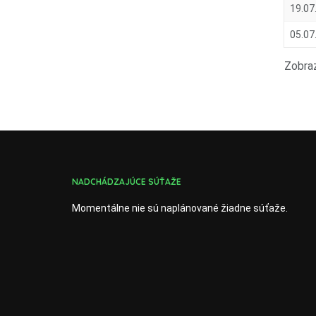
19.07
05.07
Zobraz
NADCHÁDZAJÚCE SÚŤAŽE
Momentálne nie sú naplánované žiadne súťaže.