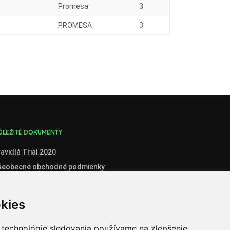
Promesa
3
PROMESA
3
ÔLEŽITÉ DOKUMENTY
avidlá Trial 2020
šeobecné obchodné podmienky
enník
boznámenie so spracúvaním osobných údajov
kies
stné prehlásenie administrátora klubového konta
stné prehlásenie organizátora súťaží
 technológie sledovania používame na zlepšenie